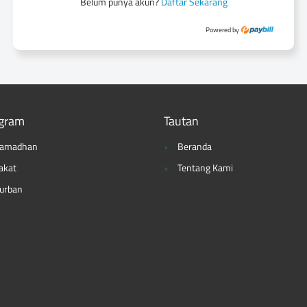
Belum punya akun?
Daftar Sekarang
Powered by
gram
Tautan
amadhan
Beranda
akat
Tentang Kami
urban