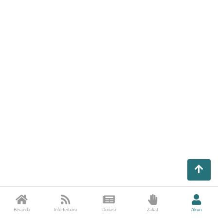
Beranda
Info Terbaru
Donasi
Zakat
Akun