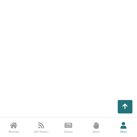
Beranda
Info Terbaru
Donasi
Zakat
Akun