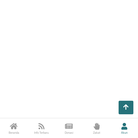
Beranda
Info Terbaru
Donasi
Zakat
Akun