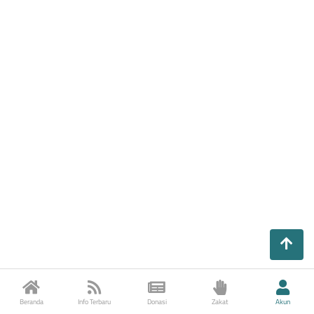
Beranda
Info Terbaru
Donasi
Zakat
Akun