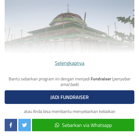
Selengkapnya
Masjid yang dibangun pada tahun 1956 yang sudah berusia
67 Tahun, Namanya
Masjid Muhajirin Boom Baru yang
Bantu sebarkan program ini dengan menjadi
Fundraiser
(
penyebar
berada di Dusun Boom Baru, Desa Tribun, Kec. Alor Barat
amal baik
)
Daya, Kab Alor, NTT.
JADI FUNDRAISER
Ratusan jamaah di Dusun Boom Baru
hanya bisa
mengandalkan kotak celengan setiap jum’at dan juga iuran
atau Anda bisa membantu menyebarkan kebaikan
setiap hari dengan gerakan seribu rupiah.
Namun, apalah
Sebarkan via Whatsapp
daya kondisi masyarakat hidup nya dalam taraf miskin,
sehingga untuk merehabilitas masjid mereka butuh biaya