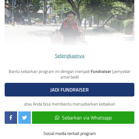
Selengkapnya
Bantu sebarkan program ini dengan menjadi
Fundraiser
(
penyebar
amal baik
)
Setelah istri tercinta meninggal, Kakek Suhana tak punya
JADI FUNDRAISER
siapa-siapa. Ia tinggal di kontrakan kecil berukuran 3x5
meter. Seringkali, penghasilan dari berjualan tisu hanya
atau Anda bisa membantu menyebarkan kebaikan
Rp20.000 per hari, bahkan tak jarang pulang tanpa satu pun
lembar rupiah di tangan.
Sebarkan via Whatsapp
Sosial media terkait program