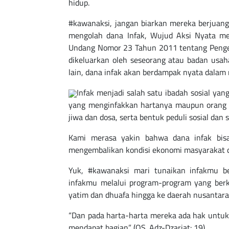
hidup.
#kawanaksi, jangan biarkan mereka berjuang s
mengolah dana Infak, Wujud Aksi Nyata m
Undang Nomor 23 Tahun 2011 tentang Pengelo
dikeluarkan oleh seseorang atau badan usa
lain, dana infak akan berdampak nyata dalam
Infak menjadi salah satu ibadah sosial ya
yang menginfakkan hartanya maupun orang 
jiwa dan dosa, serta bentuk peduli sosial dan
Kami merasa yakin bahwa dana infak bisa
mengembalikan kondisi ekonomi masyarakat d
Yuk, #kawanaksi mari tunaikan infakmu 
infakmu melalui program-program yang berk
yatim dan dhuafa hingga ke daerah nusantara
“Dan pada harta-harta mereka ada hak untuk
mendapat bagian” (QS. Adz-Dzariat: 19)