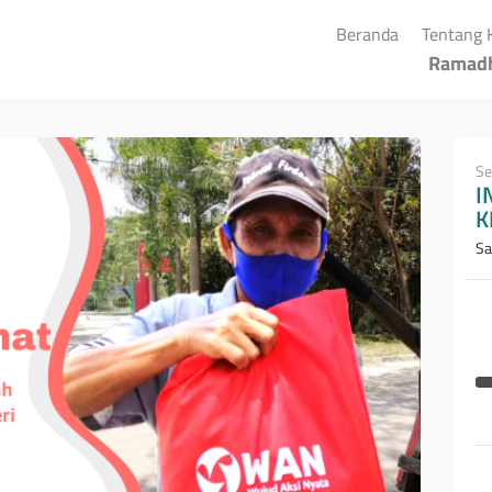
(current)
Beranda
Tentang 
Ramad
Se
I
K
Sa