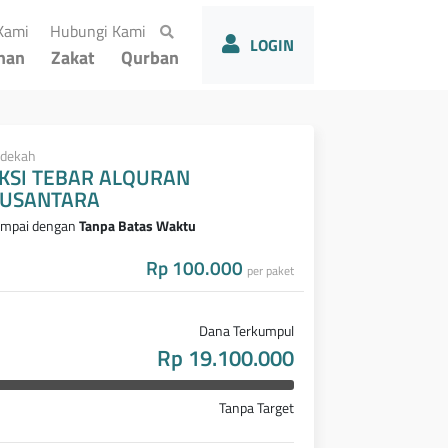
(current)
(current)
Kami
Hubungi Kami
LOGIN
han
Zakat
Qurban
dekah
KSI TEBAR ALQURAN
USANTARA
mpai dengan
Tanpa Batas Waktu
Rp 100.000
per paket
Dana Terkumpul
Rp 19.100.000
Tanpa Target