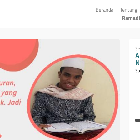
(current)
Beranda
Tentang 
Ramad
Se
A
N
Sa