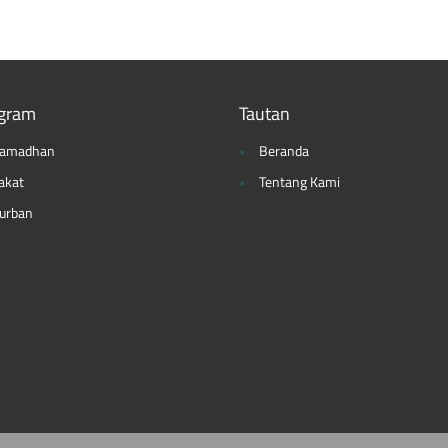
gram
Tautan
amadhan
Beranda
akat
Tentang Kami
urban