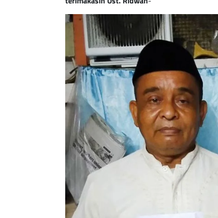
terimakasih Ust. Ridwan
-