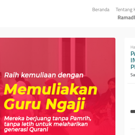
(current)
Beranda
Tentang 
Ramad
Ha
P
I
P
Sa